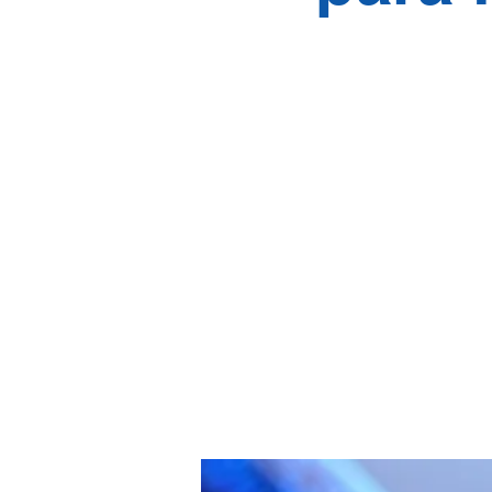
Se abo
gene
vecto