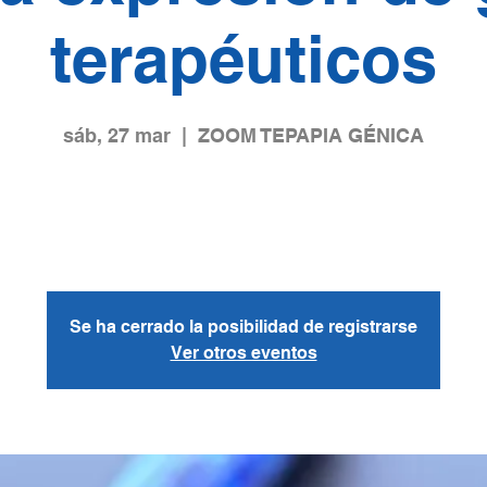
terapéuticos
sáb, 27 mar
  |  
ZOOM TEPAPIA GÉNICA
rdarán el diseño de construcciones genéticas para la expre
s terapéuticos (inmunoglobulinas entre otros) y la selecci
res virales y no virales para su administración en la biomed
Se ha cerrado la posibilidad de registrarse
Ver otros eventos