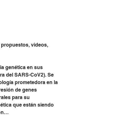
 propuestos, videos, 
ia genética en sus 
tra del SARS-CoV2). Se 
ología prometedora en la 
resión de genes 
rales para su 
nética que están siendo 
ión…