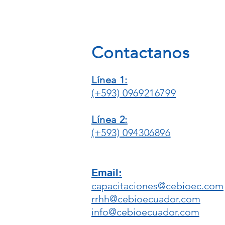
Contactanos
Línea 1:
(+593) 0969216799
Línea 2:
(+593) 094306896
Email:
capacitaciones@cebioec.com
rrhh@cebioecuador.com
info@cebioecuador.com