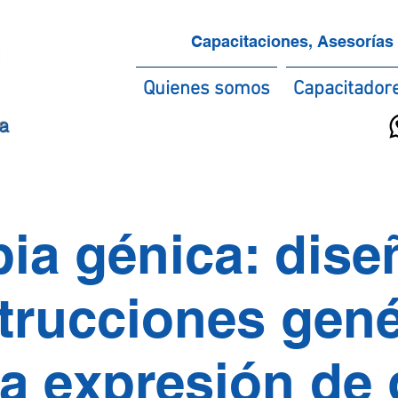
Capacitaciones, Asesorías 
Quienes somos
Capacitador
ca
pia génica: dise
trucciones gené
la expresión de