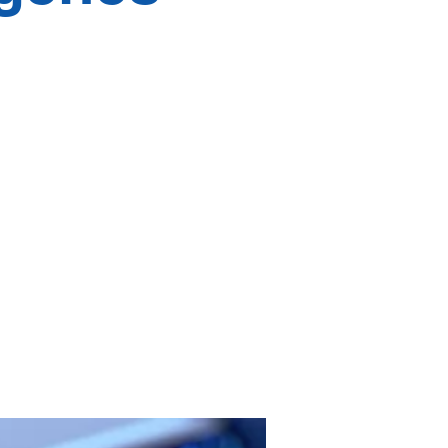
sión de
ón de
icina.